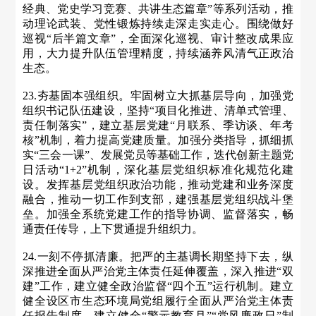
经典、党史学习竞赛、共讲生态篇章”等系列活动，推
动理论武装、党性锻炼持续走深走实走心。围绕做好
巡视“后半篇文章”，全面深化巡视、审计整改成果应
用，大力提升队伍管理精度，持续涵养风清气正政治
生态。
23.夯基固本强组织。牢固树立大抓基层导向，加强党
组织书记队伍建设，坚持“项目化推进、清单式管理、
责任制落实”，建立基层党建“月联系、季访谈、年考
核”机制，着力提高党建质量。加强分类指导，抓细抓
实“三会一课”、发展党员等基础工作，迭代创新主题党
日活动“1+2”机制，深化基层党组织标准化规范化建
设。发挥基层党组织政治功能，推动党建和业务深度
融合，推动一切工作到支部，建强基层党组织战斗堡
垒。加强全系统党建工作的指导协调、监督落实，畅
通责任传导，上下贯通提升组织力。
24.一刻不停抓清廉。把严的主基调长期坚持下去，纵
深推进全面从严治党主体责任延伸覆盖，深入推进“双
建”工作，建立健全政治监督“四个五”运行机制。建立
健全设区市生态环境局党组履行全面从严治党主体责
任报告制度。建立健全“警示教育月”“党风廉政日”制