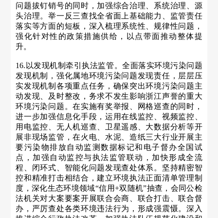
问题拔钉销号的同时，加强综合治理、系统治理、源
头治理。举一反三查找全省面上基础能力、监管责任
落实等方面的短板，深入梳理系统性、规律性问题，
强化针对性的政策措施供给，以点带面推动整体提
升。
16.以发现机制牵引执法监管。全面落实环境污染问题
发现机制，强化属地环境污染问题发现责任，层层压
实发现机制各项重点任务，确保突出环境污染问题主
动发现、及时整改，务求不发生影响浙江声誉的重大
环境污染问题。在实施有奖举报、网格巡查的同时，
进一步加强信息化手段，运用在线监控、视频监控、
用电监控、无人机巡查、卫星遥感、大数据分析等开
展非现场监管，在火电、水泥、造纸三大行业开展主
要污染物排放自动监测数据标记和电子督办全国试
点，加强自动监控与执法监管联动，加快形成全流
程、闭环式、智能化问题发现查处体系。坚持精密智
控和精准打击相结合，建立环境执法正面清单管理制
度，深化生态环境领域“信用+双随机”抽查，会同公检
法机关对大案要案开展联合会商、联合打击、联合督
办，严厉查处各类环境违法行为，形成强震慑。深入