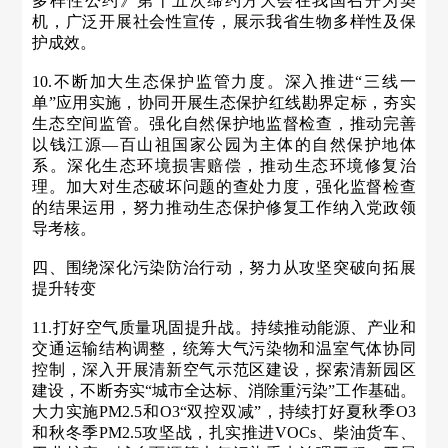
多样性公约》第十五次缔约方大会在我国召开为契
机，广泛开展社会性宣传，展示我省生物多样性及保
护成效。
10.不断加大生态保护监管力度。深入推进“三线一
单”应用实施，协同开展生态保护红线勘界定标，夯实
生态空间监管。强化自然保护地监督检查，推动完善
以钱江源—百山祖国家公园为主体的自然保护地体
系。深化生态环境损害赔偿，推动生态环境修复治
理。加大对生态破坏问题的查处力度，强化监督检查
的结果运用，努力推动生态保护修复工作纳入党政领
导考核。
四、围绕深化污染防治行动，努力从攻坚突破向拓展
提升转变
11.打好空气质量巩固提升战。持续推动能源、产业和
交通运输结构调整，统筹大气污染物和温室气体协同
控制，深入开展清新空气示范区建设，探索清新园区
建设，不断夯实“城市全达标、消除重污染”工作基础。
大力实施PM2.5和O3“双控双减”，持续打好夏秋季O3
和秋冬季PM2.5攻坚战，扎实推进VOCs、柴油货车、