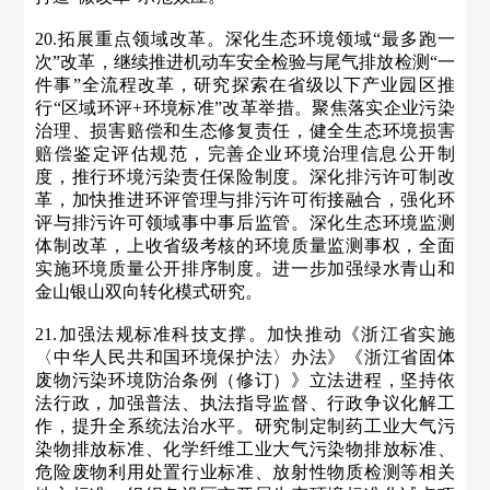
20.拓展重点领域改革。深化生态环境领域“最多跑一
次”改革，继续推进机动车安全检验与尾气排放检测“一
件事”全流程改革，研究探索在省级以下产业园区推
行“区域环评+环境标准”改革举措。聚焦落实企业污染
治理、损害赔偿和生态修复责任，健全生态环境损害
赔偿鉴定评估规范，完善企业环境治理信息公开制
度，推行环境污染责任保险制度。深化排污许可制改
革，加快推进环评管理与排污许可衔接融合，强化环
评与排污许可领域事中事后监管。深化生态环境监测
体制改革，上收省级考核的环境质量监测事权，全面
实施环境质量公开排序制度。进一步加强绿水青山和
金山银山双向转化模式研究。
21.加强法规标准科技支撑。加快推动《浙江省实施
〈中华人民共和国环境保护法〉办法》《浙江省固体
废物污染环境防治条例（修订）》立法进程，坚持依
法行政，加强普法、执法指导监督、行政争议化解工
作，提升全系统法治水平。研究制定制药工业大气污
染物排放标准、化学纤维工业大气污染物排放标准、
危险废物利用处置行业标准、放射性物质检测等相关