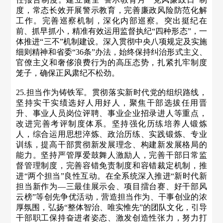
度，常态长效开展警示教育，完善廉政风险防范化解
工作。完善巡察机制，深化内部巡察。突出挺纪在
前、抓早抓小，精准有效运用监督执纪“四种形态”，一
体推进“三不”机制建设。深入贯彻中央八项规定及实施
细则精神和省委“36条”办法，始终保持纠治形式主义、
官僚主义和奢侈浪费行为的高压态势，扎紧扎牢制度
笼子，确保正风肃纪不松劲。
25.担当作为铸铁军。贯彻落实新时代党的组织路线，
坚持实干实绩选好人用好人，聚焦干部选拔任用晋
升、事业人员岗位评聘、事业企业招录进人等重点，
改进完善考评制度体系。坚持强化历练培养人锻炼
人，综合运用思想淬炼、政治历练、实践锻炼、专业
训练，提高干部贯彻新发展理念、构建新发展格局的
能力。坚持严管厚爱鼓舞人激励人，完善干部日常监
督管理制度，完善容错免责制度和容错裁定机制，推
进“两个担当”良性互动。在全系统深入推进“新时代新
担当新作为—三最佳展示会、项目擂台赛、好干部风
云榜”等创先争优活动，营造担当作为、干事创业的浓
厚氛围，弘扬“整体智治、唯实惟先”的团队文化，引导
干部职工保持奋进者姿态、激发创造性张力，努力打