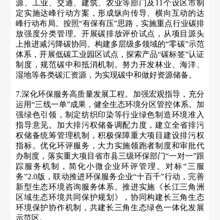
源、工业、交通、建筑、农业等部门及11个设区市制
定实施达峰行动方案，形成纵向传导、横向互动的达
峰行动布局。按照“有保有压”思路，实施重点行业碳排
放强度分类管理。开展碳排放评价试点，从项目源头
上推进减污降碳协同。构建多层级多领域的“零碳”示范
体系，开展低碳工业园区试点，探索产品“碳标签”认证
制度，规范碳中和抵消机制。努力开发林业、海洋、
湿地等各类碳汇资源，为实现碳中和做好资源储备。
7.深化环保服务高质量发展工程。加强宏观指导，充分
运用“三线一单”成果，健全生态环境分区管控体系。加
强绿色引领，制定纺织印染等行业绿色制造环境准入
指导意见。加大排污权储备调配力度，建立全省排污
权储备统筹管理机制，积极保障重大项目建设排污权
指标。优化环评服务，大力实施领跑者制度和审批代
办制度，落实重大项目省市县三级环保部门“一对一”跟
踪服务机制，简化小微企业环评管理。对标“三服
务”2.0版，联动推进环保服务企业“十百千”行动，完善
新型生态环境咨询服务体系。推进实施《长江三角洲
区域生态环境共同保护规划》，协同构建长三角生态
环境保护协作机制，共建长三角生态绿色一体化发展
示范区。