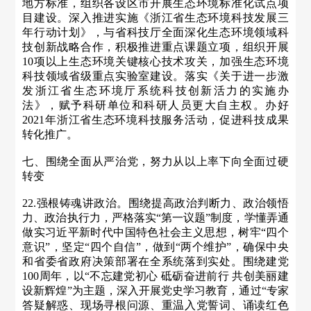
地方标准，组织各设区市开展生态环境标准化试点项
目建设。深入推进实施《浙江省生态环境科技发展三
年行动计划》，与省科技厅全面深化生态环境领域科
技创新战略合作，积极推进重点课题立项，组织开展
10项以上生态环境关键核心技术攻关，加强生态环境
科技领域省级重点实验室建设。落实《关于进一步激
发浙江省生态环境厅系统科技创新活力的实施办
法》，赋予科研单位和科研人员更大自主权。办好
2021年浙江省生态环境科技服务活动，促进科技成果
转化推广。
七、围绕全面从严治党，努力从以上率下向全面过硬
转变
22.强根铸魂讲政治。围绕提高政治判断力、政治领悟
力、政治执行力，严格落实“第一议题”制度，学懂弄通
做实习近平新时代中国特色社会主义思想，树牢“四个
意识”，坚定“四个自信”，做到“两个维护”，确保中央
和省委省政府决策部署在全系统落到实处。围绕建党
100周年，以“不忘建党初心 砥砺奋进前行 共创美丽建
设新辉煌”为主题，深入开展党史学习教育，通过“专家
答疑解惑、现场寻根问源、重温入党誓词、诵读红色