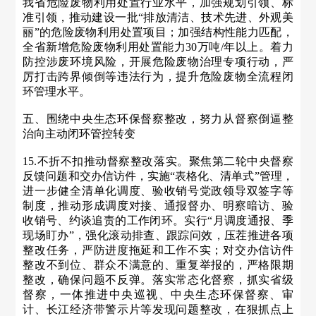
我省危险废物利用处置行业水平，加强规划引领、标
准引领，推动建设一批“排放清洁、技术先进、外观美
丽”的危险废物利用处置项目；加强结构性能力匹配，
全省新增危险废物利用处置能力30万吨/年以上。着力
防控涉废环境风险，开展危险废物治理专项行动，严
厉打击跨界倾倒等违法行为，提升危险废物全流程闭
环管理水平。
五、围绕中央生态环保督察整改，努力从督察倒逼整
治向主动闭环管控转变
15.不折不扣推动督察整改落实。聚焦第二轮中央督察
反馈问题和交办信访件，实施“表格化、清单式”管理，
进一步健全清单化调度、验收销号党政领导双签字等
制度，推动形成调度对接、通报督办、明察暗访、验
收销号、约谈追责的工作闭环。实行“月调度通报、季
现场盯办”，强化滚动排查、跟踪问效，压茬推进各项
整改任务，严防进度拖延和工作不实；对交办信访件
整改不到位、群众不满意的、重复举报的，严格限期
整改，确保问题不反弹。落实常态化督察，抓实省级
督察，一体推进中央巡视、中央生态环保督察、审
计、长江经济带警示片等发现问题整改，在狠抓点上