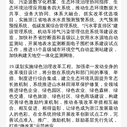
知、污染源数字化档案、生态环境治理协同指挥、生
态环境治理应用服务四大系统，推动生态环境数据大
共享、业务大协同、体系大融合。抓实改革优选项
目，实施浙江省地表水水质预测预警系统、大气预测
预报系统、低碳发展综合管理系统、“污水零直排区”建
设管理系统、机动车排气污染管理信息系统等建设改
造，加快补齐省控断面和县级以上饮用水水源地自动
监测站，开展地表水监测断面电子围栏体系建设试点
工作，推进13个县级城市环境空气自动监测站建设，
加快构建天地空一体化监测网络。
19.谋划实施绿色治理改革工程。加强牵一发动全身的
改革项目设计，将分散在系统内和部门间的事项、举
措、制度进行综合集成，建立生态环境巩固提升常态
长效机制，系统推进山水林田湖草保护修复，全领域
推进绿色企业、绿色园区、绿色农业、绿色森林、绿
色交通、绿色旅游、绿色社区、绿色商场建设，构建
完善绿色激励约束机制，推动各项改革举措相互融
合、相互促进、相得益彰，让绿色成为浙江发展最动
人的色彩。在全系统持续开展改革创新试点工作，完
善试点准入、推广、激励机制，鼓励基层先行先试，
打造“微改革”示范效应。