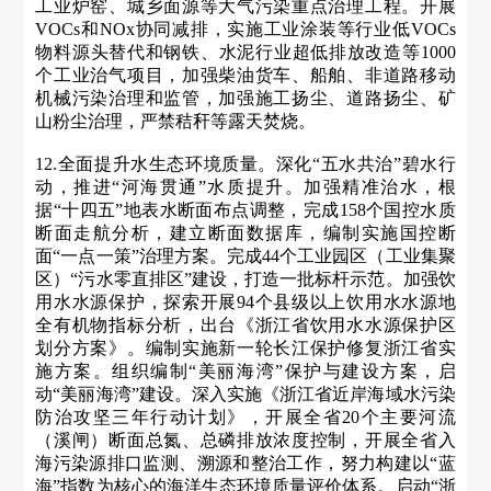
工业炉窑、城乡面源等大气污染重点治理工程。开展
VOCs和NOx协同减排，实施工业涂装等行业低VOCs
物料源头替代和钢铁、水泥行业超低排放改造等1000
个工业治气项目，加强柴油货车、船舶、非道路移动
机械污染治理和监管，加强施工扬尘、道路扬尘、矿
山粉尘治理，严禁秸秆等露天焚烧。
12.全面提升水生态环境质量。深化“五水共治”碧水行
动，推进“河海贯通”水质提升。加强精准治水，根
据“十四五”地表水断面布点调整，完成158个国控水质
断面走航分析，建立断面数据库，编制实施国控断
面“一点一策”治理方案。完成44个工业园区（工业集聚
区）“污水零直排区”建设，打造一批标杆示范。加强饮
用水水源保护，探索开展94个县级以上饮用水水源地
全有机物指标分析，出台《浙江省饮用水水源保护区
划分方案》。编制实施新一轮长江保护修复浙江省实
施方案。组织编制“美丽海湾”保护与建设方案，启
动“美丽海湾”建设。深入实施《浙江省近岸海域水污染
防治攻坚三年行动计划》，开展全省20个主要河流
（溪闸）断面总氮、总磷排放浓度控制，开展全省入
海污染源排口监测、溯源和整治工作，努力构建以“蓝
海”指数为核心的海洋生态环境质量评价体系。启动“浙