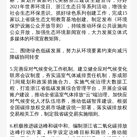
标，策划开展新时代美丽浙江建设主题宣传，办好
2021年世界环境日、浙江生态日等系列活动，增强全
社会生态环保意识。抓好绿色系列创建工作，完成15
家以上省级生态文明教育基地创建。制定发布《环境
保护设施公众开放导则》，持续推动环保公共设施向
公众开放，加强生态环境新闻宣传，大力发展立体式
多媒体的环境宣教矩阵。
二、围绕绿色低碳发展，努力从环境要素约束向减污
降碳协同转变
5.完善应对气候变化工作机制。建立健全应对气候变化
联席会议制度，夯实温室气体减排责任机制，形成部
门间规划和政策措施合力。实施气候治理大数据工
程，打造浙江省低碳发展综合管理平台，开展企业碳
账户建设，推动全省温室气体排放“云”端治理。加快应
对气候变化人才队伍培养，推动低碳智库建设。根据
全国碳排放权交易市场建设统一部署，落实碳排放权
交易相关工作，制定我省碳交易实施细则。
6.积极推进碳达峰和碳中和。编制浙江省二氧化碳排放
达峰行动方案，科学设定达峰目标和路径，推动能