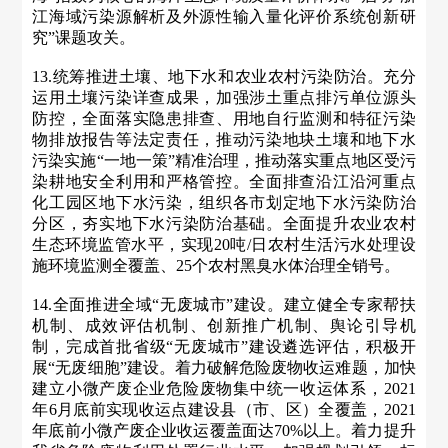
江海域污染源解析及外源性输入量化评价系统创新研
究”课题攻关。
13.统筹推进土壤、地下水和农业农村污染防治。充分
运用土壤污染详查成果，加强涉土重点排污单位源头
防控，全面落实隐患排查、用地自行监测和特征污染
物排放报告等法定责任，推动污染地块土壤和地下水
污染实施“一地一策”精准治理，推动落实重点地区受污
染耕地安全利用和严格管控。全面排查沿江沿河重点
化工园区地下水污染，组织各市划定地下水污染防治
分区，夯实地下水污染防治基础。全面提升农业农村
生态环境监管水平，实现20吨/日农村生活污水处理设
施环境监测全覆盖、25个农村黑臭水体治理全销号。
14.全面推进全域“无废城市”建设。建立健全专家帮扶
机制、成效评估机制、创新推广机制、舆论引导机
制，完成首批省级“无废城市”建设遴选评估，积极开
展“无废细胞”建设。着力破解危险废物收运难题，加快
建立小微产废企业危险废物集中统一收运体系，2021
年6月底前实现收运点建设县（市、区）全覆盖，2021
年底前小微产废企业收运覆盖面达70%以上。着力提升