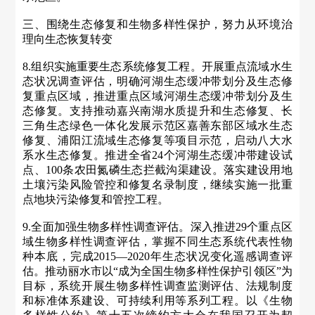
三、围绕生态修复和生物多样性保护，努力从环境治
理向生态恢复转变
8.组织实施重要生态系统修复工程。开展重点流域水生
态状况调查评估，明确河湖生态缓冲带划分及生态修
复重点区域，推进重点区域河湖生态缓冲带划分及生
态修复。支持推动嘉兴南湖水质提升和生态修复、长
三角生态绿色一体化发展示范区嘉善东部区域水生态
修复、浦阳江流域生态修复等项目示范，启动八大水
系水生态修复。推进全省24个河湖生态缓冲带建设试
点、100条农田氮磷生态拦截沟渠建设。落实建设用地
土壤污染风险管控和修复名录制度，继续实施一批重
点地块污染修复和管控工程。
9.全面加强生物多样性调查评估。深入推进29个重点区
域生物多样性调查评估，掌握不同生态系统代表性物
种本底，完成2015—2020年生态状况变化遥感调查评
估。推动丽水市以“成为全国生物多样性保护引领区”为
目标，系统开展生物多样性调查监测评估、法规制度
和标准体系建设、可持续利用等系列工程。以《生物