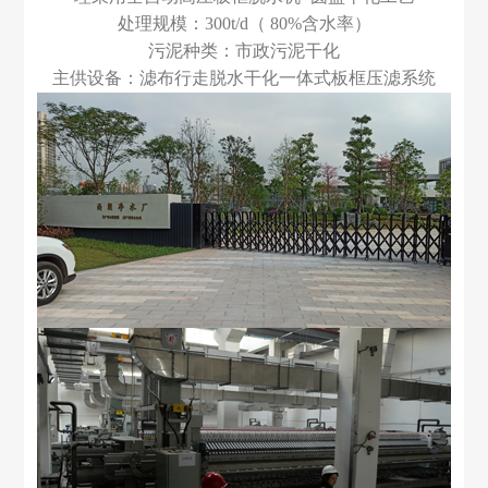
处理规模：
300t/d
（
80%
含水率）
污泥种类：市政污泥干化
主供设备：滤布行走脱水干化一体式板框压滤系统